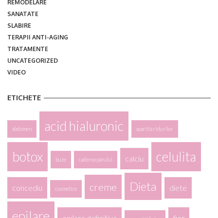
REMODELARE
SANATATE
SLABIRE
TERAPII ANTI-AGING
TRATAMENTE
UNCATEGORIZED
VIDEO
ETICHETE
acid hialuronic
abdomen
aparitia ridurilor
botox
celulita
calciu
buze
caderea parului
Dieta
creme
concediu
diete
cosmetice
epilare
epilare definitiva
fier