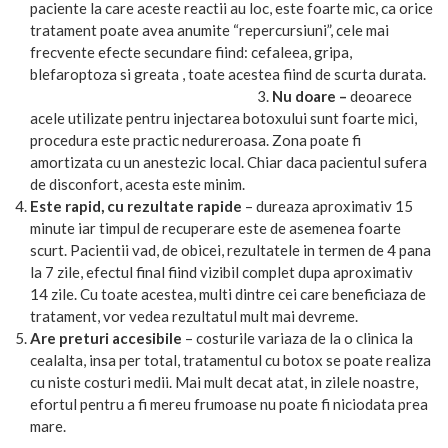
paciente la care aceste reactii au loc, este foarte mic, ca orice
tratament poate avea anumite “repercursiuni”, cele mai
frecvente efecte secundare fiind: cefaleea, gripa,
blefaroptoza si greata , toate acestea fiind de scurta durata.
Nu doare –
deoarece
acele utilizate pentru injectarea botoxului sunt foarte mici,
procedura este practic nedureroasa. Zona poate fi
amortizata cu un anestezic local. Chiar daca pacientul sufera
de disconfort, acesta este minim.
Este rapid, cu rezultate rapide
– dureaza aproximativ 15
minute iar timpul de recuperare este de asemenea foarte
scurt. Pacientii vad, de obicei, rezultatele in termen de 4 pana
la 7 zile, efectul final fiind vizibil complet dupa aproximativ
14 zile. Cu toate acestea, multi dintre cei care beneficiaza de
tratament, vor vedea rezultatul mult mai devreme.
Are preturi accesibile
– costurile variaza de la o clinica la
cealalta, insa per total, tratamentul cu botox se poate realiza
cu niste costuri medii. Mai mult decat atat, in zilele noastre,
efortul pentru a fi mereu frumoase nu poate fi niciodata prea
mare.