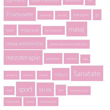
exercitii fizice
Frumusete
hidratare
ipl
garderoba
greutate
masaj
laser
lifting facial
marirea buzelor
masaj anticelulitic
metode tratament anti imbatranire
mezoterapie
picioare
pielea
plaja
Sanatate
riduri
primavara
proteine
relaxare
sport
stres
ten
somn
toxina botulinica
transpiratie
vacanta
vacanta de vara