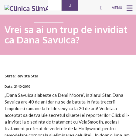
MENU
Vrei sa ai un trup de invidiat
ca Dana Savuica?
Sursa: Revista Star
Data: 21-10-2010
„Dana Savuica slabeste ca Demi Moore”, in ziarul Star. Dana
Savuica are 40 de ani dar nu se da batuta in fata trecerii
timpului si ramane la fel de sexy ca la 20 de ani! Vedeta a
acceptat sa dezvaluie secretul siluetei ei reporterilor Click si i-
a invitat la o sedinta de tratament cu VelaSmooth, acelasi
tratament preferat de vedetele de la Hollywood, pentru
remodelare corporala si eliminarea celulitei. „In doar o luna, am