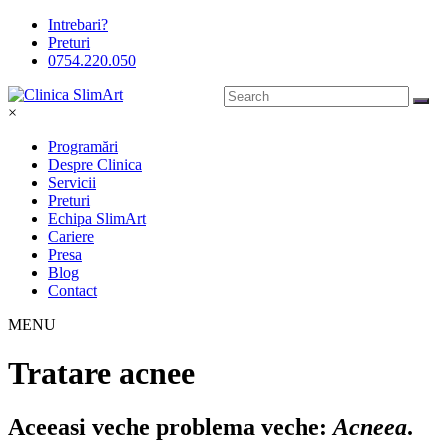
Intrebari?
Preturi
0754.220.050
×
Programări
Despre Clinica
Servicii
Preturi
Echipa SlimArt
Cariere
Presa
Blog
Contact
MENU
Tratare acnee
Aceeasi veche problema veche:
Acneea
.