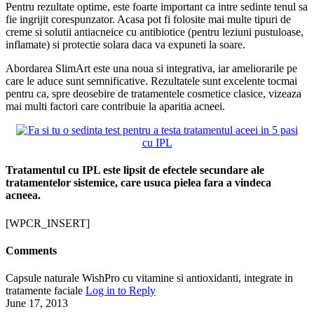
Pentru rezultate optime, este foarte important ca intre sedinte tenul sa
fie ingrijit corespunzator. Acasa pot fi folosite mai multe tipuri de
creme si solutii antiacneice cu antibiotice (pentru leziuni pustuloase,
inflamate) si protectie solara daca va expuneti la soare.
Abordarea SlimArt este una noua si integrativa, iar ameliorarile pe
care le aduce sunt semnificative. Rezultatele sunt excelente tocmai
pentru ca, spre deosebire de tratamentele cosmetice clasice, vizeaza
mai multi factori care contribuie la aparitia acneei.
Tratamentul cu IPL este lipsit de efectele secundare ale
tratamentelor sistemice, care usuca pielea fara a vindeca
acneea.
[WPCR_INSERT]
Comments
Capsule naturale WishPro cu vitamine si antioxidanti, integrate in
tratamente faciale
Log in to Reply
June 17, 2013