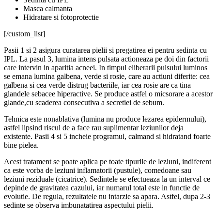
Masca calmanta
Hidratare si fotoprotectie
[/custom_list]
Pasii 1 si 2 asigura curatarea pielii si pregatirea ei pentru sedinta cu
IPL. La pasul 3, lumina intens pulsata actioneaza pe doi din factorii
care intervin in aparitia acneei. In timpul eliberarii pulsului luminos
se emana lumina galbena, verde si rosie, care au actiuni diferite: cea
galbena si cea verde distrug bacteriile, iar cea rosie are ca tina
glandele sebacee hiperactive. Se produce astfel o micsorare a acestor
glande,cu scaderea consecutiva a secretiei de sebum.
Tehnica este nonablativa (lumina nu produce lezarea epidermului),
astfel lipsind riscul de a face rau suplimentar leziunilor deja
existente. Pasii 4 si 5 incheie programul, calmand si hidratand foarte
bine pielea.
Acest tratament se poate aplica pe toate tipurile de leziuni, indiferent
ca este vorba de leziuni inflamatorii (pustule), comedoane sau
leziuni reziduale (cicatrice). Sedintele se efectueaza la un interval ce
depinde de gravitatea cazului, iar numarul total este in functie de
evolutie. De regula, rezultatele nu intarzie sa apara. Astfel, dupa 2-3
sedinte se observa imbunatatirea aspectului pielii.