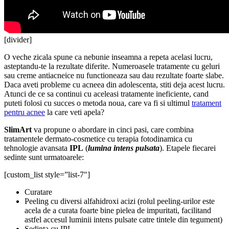
[divider]
O veche zicala spune ca nebunie inseamna a repeta acelasi lucru,
asteptandu-te la rezultate diferite. Numeroasele tratamente cu geluri
sau creme antiacneice nu functioneaza sau dau rezultate foarte slabe.
Daca aveti probleme cu acneea din adolescenta, stiti deja acest lucru.
Atunci de ce sa continui cu aceleasi tratamente ineficiente, cand
puteti folosi cu succes o metoda noua, care va fi si ultimul
tratament
pentru acnee
la care veti apela?
SlimArt
va propune o abordare in cinci pasi, care combina
tratamentele dermato-cosmetice cu terapia fotodinamica cu
tehnologie avansata
IPL
(
lumina intens pulsata
). Etapele fiecarei
sedinte sunt urmatoarele:
[custom_list style=”list-7″]
Curatare
Peeling cu diversi alfahidroxi acizi (rolul peeling-urilor este
acela de a curata foarte bine pielea de impuritati, facilitand
astfel accesul luminii intens pulsate catre tintele din tegument)
Sedinta cu IPL