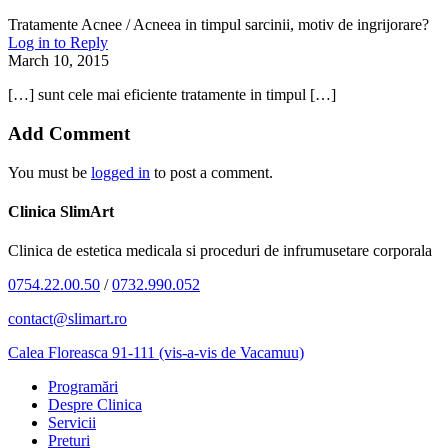
Tratamente Acnee / Acneea in timpul sarcinii, motiv de ingrijorare?
Log in to Reply
March 10, 2015
[…] sunt cele mai eficiente tratamente in timpul […]
Add Comment
You must be
logged in
to post a comment.
Clinica SlimArt
Clinica de estetica medicala si proceduri de infrumusetare corporala
0754.22.00.50
/
0732.990.052
contact@slimart.ro
Calea Floreasca 91-111 (vis-a-vis de Vacamuu)
Programări
Despre Clinica
Servicii
Preturi