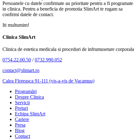
Persoanele cu datele confirmate au prioritate pentru a fi programate
in clinica. Pentru a beneficia de promotia SlimArt te rugam sa
confirmi datele de contact.
Iti multumim!
Clinica SlimArt
Clinica de estetica medicala si proceduri de infrumusetare corporala
0754.22.00.50
/
0732.990.052
contact@slimart.ro
Calea Floreasca 91-111 (vis-a-vis de Vacamuu)
Programări
Despre Clinica
Servicii
Preturi
Echipa SlimArt
Cariere
Presa
Blog
Contact