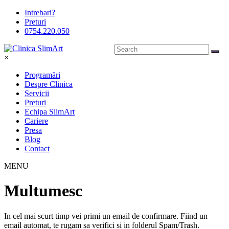
Intrebari?
Preturi
0754.220.050
×
Programări
Despre Clinica
Servicii
Preturi
Echipa SlimArt
Cariere
Presa
Blog
Contact
MENU
Multumesc
In cel mai scurt timp vei primi un email de confirmare. Fiind un
email automat, te rugam sa verifici si in folderul Spam/Trash.