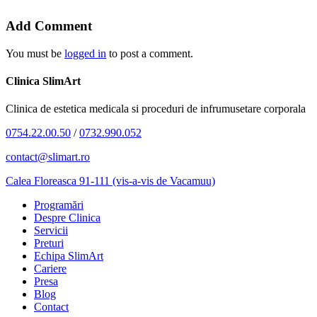
Add Comment
You must be
logged in
to post a comment.
Clinica SlimArt
Clinica de estetica medicala si proceduri de infrumusetare corporala
0754.22.00.50
/
0732.990.052
contact@slimart.ro
Calea Floreasca 91-111 (vis-a-vis de Vacamuu)
Programări
Despre Clinica
Servicii
Preturi
Echipa SlimArt
Cariere
Presa
Blog
Contact