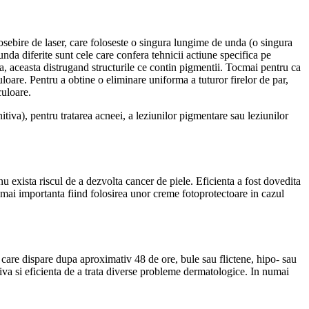
deosebire de laser, care foloseste o singura lungime de unda (o singura
unda diferite sunt cele care confera tehnicii actiune specifica pe
a, aceasta distrugand structurile ce contin pigmentii. Tocmai pentru ca
uloare. Pentru a obtine o eliminare uniforma a tuturor firelor de par,
culoare.
initiva), pentru tratarea acneei, a leziunilor pigmentare sau leziunilor
u exista riscul de a dezvolta cancer de piele. Eficienta a fost dovedita
mai importanta fiind folosirea unor creme fotoprotectoare in cazul
ta care dispare dupa aproximativ 48 de ore, bule sau flictene, hipo- sau
ziva si eficienta de a trata diverse probleme dermatologice. In numai