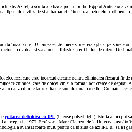
chitate. Astfel, o scurta analiza a picturilor din Egiptul Antic arata ca i
 al lipsei de civilizatie si al barbariei. Din cauza metodelor rudimentar
numita ‘inzaharire’. Un amestec de miere si ulei era aplicat pe zonele un
 metoda a evoluat si s-a ajuns la folosirea cerii in loc de miere. Desi ma
doi electrozi care erau incarcati electric pentru eliminarea fiecarui fir de
 mijloace chimice, care de obicei vin sub forma unor creme de depilat. A
de a nu cauza durere iar rezultatele sunt de durata medie. Cu toate acest
ste
epilarea definitiva cu IPL
(intense pulsed light). Istoria a inceput 
ul a inceput in 1979. Profesorul Marc Clement de la Universitatea din Wa
hnologia a avansat foarte mult, pentru ca in ziua de azi IPL-ul, sa isi g