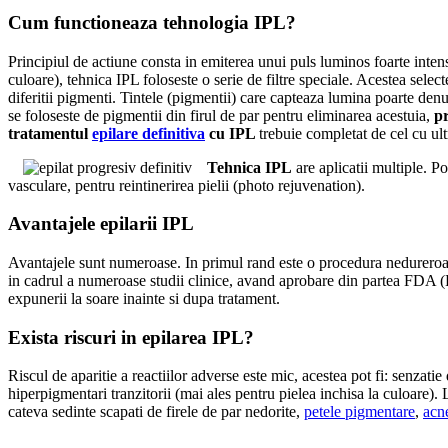
Cum functioneaza tehnologia IPL?
Principiul de actiune consta in emiterea unui puls luminos foarte intens
culoare), tehnica IPL foloseste o serie de filtre speciale. Acestea sele
diferitii pigmenti. Tintele (pigmentii) care capteaza lumina poarte den
se foloseste de pigmentii din firul de par pentru eliminarea acestuia,
p
tratamentul
epilare definitiva
cu IPL
trebuie completat de cel cu ult
Tehnica IPL
are aplicatii multiple. Po
vasculare, pentru reintinerirea pielii (photo rejuvenation).
Avantajele epilarii IPL
Avantajele sunt numeroase. In primul rand este o procedura nedureroasa!
in cadrul a numeroase studii clinice, avand aprobare din partea FDA (
expunerii la soare inainte si dupa tratament.
Exista riscuri in epilarea IPL?
Riscul de aparitie a reactiilor adverse este mic, acestea pot fi: senzati
hiperpigmentari tranzitorii (mai ales pentru pielea inchisa la culoare)
cateva sedinte scapati de firele de par nedorite,
petele pigmentare
,
acn