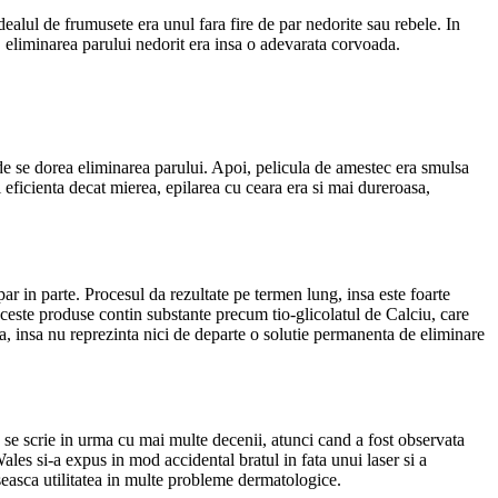
dealul de frumusete era unul fara fire de par nedorite sau rebele. In
e, eliminarea parului nedorit era insa o adevarata corvoada.
de se dorea eliminarea parului. Apoi, pelicula de amestec era smulsa
i eficienta decat mierea, epilarea cu ceara era si mai dureroasa,
 par in parte. Procesul da rezultate pe termen lung, insa este foarte
ceste produse contin substante precum tio-glicolatul de Calciu, care
ea, insa nu reprezinta nici de departe o solutie permanenta de eliminare
sa se scrie in urma cu mai multe decenii, atunci cand a fost observata
les si-a expus in mod accidental bratul in fata unui laser si a
aseasca utilitatea in multe probleme dermatologice.