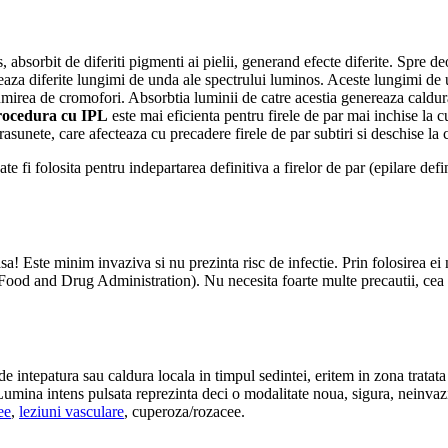
, absorbit de diferiti pigmenti ai pielii, generand efecte diferite. Spre 
cteaza diferite lungimi de unda ale spectrului luminos. Aceste lungimi de 
umirea de cromofori. Absorbtia luminii de catre acestia genereaza caldur
rocedura cu IPL
este mai eficienta pentru firele de par mai inchise la c
rasunete, care afecteaza cu precadere firele de par subtiri si deschise la 
ate fi folosita pentru indepartarea definitiva a firelor de par (epilare def
 Este minim invaziva si nu prezinta risc de infectie. Prin folosirea ei n
Food and Drug Administration). Nu necesita foarte multe precautii, cea 
e de intepatura sau caldura locala in timpul sedintei, eritem in zona trata
. Lumina intens pulsata reprezinta deci o modalitate noua, sigura, neinva
ee
,
leziuni vasculare
, cuperoza/rozacee.