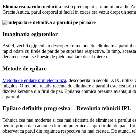
Eliminarea parului nedorit
a fost o preocupare a omului inca din Anti
Grecia Antica, parul corporal si facial in exces era vazut drept un semn
Imaginatia egiptenilor
Astfel, vechii egipteni au descoperit o metoda de eliminare a parului 
rapid odata cu firele de par de pe suprafata respectiva. In timp, aceasta
deoarece ceara se lipeste de piele mai tare decat mierea.
Metode de epilare
Metoda de epilare prin electroliza
, descoperita in secolul XIX, utiliza 
migalos. O metoda relativ recenta de eliminare a parului este cea prin
dizolva keratina din firul de par. Epilarea chimica prezinta avantajul 
a parului.
Epilare definitiv progresiva – Revolutia tehnicii IPL
Tehnica cea mai moderna si cea mai eficienta de eliminare a parului e
pentru prima data actiunea luminii puternice asupra firului de par. Tot
observat ca parul din regiunea respectiva nu mai crestea. De atunci, te