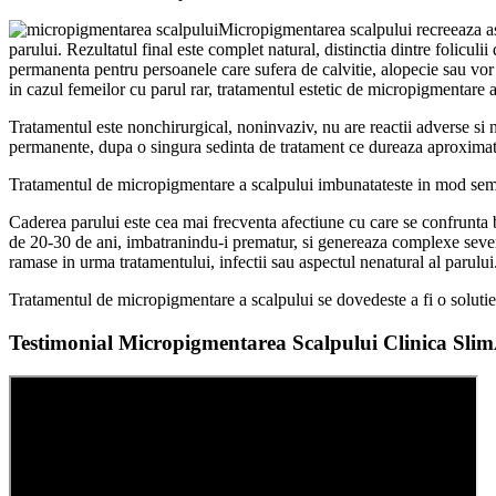
Micropigmentarea scalpului recreeaza asp
parului. Rezultatul final este complet natural, distinctia dintre foliculi
permanenta pentru persoanele care sufera de calvitie, alopecie sau vor sa
in cazul femeilor cu parul rar, tratamentul estetic de micropigmentare a
Tratamentul este nonchirurgical, noninvaziv, nu are reactii adverse si n
permanente, dupa o singura sedinta de tratament ce dureaza aproximat
Tratamentul de micropigmentare a scalpului imbunatateste in mod semnif
Caderea parului este cea mai frecventa afectiune cu care se confrunta ba
de 20-30 de ani, imbatranindu-i prematur, si genereaza complexe severe.
ramase in urma tratamentului, infectii sau aspectul nenatural al parului
Tratamentul de micropigmentare a scalpului se dovedeste a fi o solutie 
Testimonial Micropigmentarea Scalpului Clinica Sli