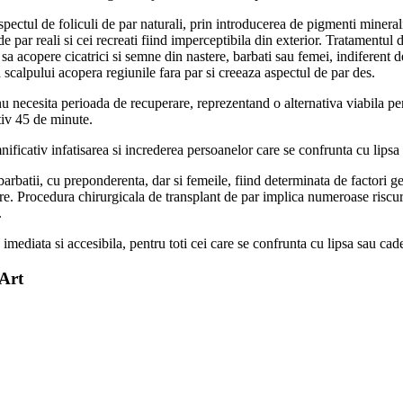
ectul de foliculi de par naturali, prin introducerea de pigmenti minerali
i de par reali si cei recreati fiind imperceptibila din exterior. Tratamentu
 acopere cicatrici si semne din nastere, barbati sau femei, indiferent de v
 scalpului acopera regiunile fara par si creeaza aspectul de par des.
u necesita perioada de recuperare, reprezentand o alternativa viabila pen
iv 45 de minute.
icativ infatisarea si increderea persoanelor care se confrunta cu lipsa 
rbatii, cu preponderenta, dar si femeile, fiind determinata de factori ge
 Procedura chirurgicala de transplant de par implica numeroase riscuri: g
.
imediata si accesibila, pentru toti cei care se confrunta cu lipsa sau ca
mArt