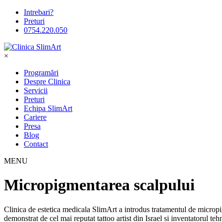
Intrebari?
Preturi
0754.220.050
×
Programări
Despre Clinica
Servicii
Preturi
Echipa SlimArt
Cariere
Presa
Blog
Contact
MENU
Micropigmentarea scalpului
Clinica de estetica medicala SlimArt a introdus tratamentul de microp
demonstrat de cel mai reputat tattoo artist din Israel si inventatorul teh