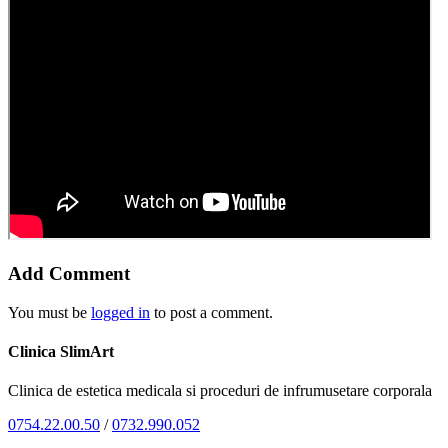
Add Comment
You must be
logged in
to post a comment.
Clinica SlimArt
Clinica de estetica medicala si proceduri de infrumusetare corporala
0754.22.00.50
/
0732.990.052