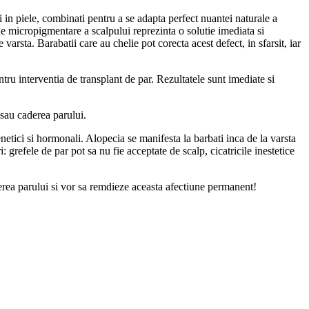
 in piele, combinati pentru a se adapta perfect nuantei naturale a
l de micropigmentare a scalpului reprezinta o solutie imediata si
arsta. Barabatii care au chelie pot corecta acest defect, in sfarsit, iar
tru interventia de transplant de par. Rezultatele sunt imediate si
sau caderea parului.
netici si hormonali. Alopecia se manifesta la barbati inca de la varsta
refele de par pot sa nu fie acceptate de scalp, cicatricile inestetice
derea parului si vor sa remdieze aceasta afectiune permanent!